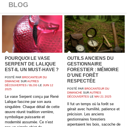
BLOG
POURQUOI LE VASE
OUTILS ANCIENS DU
SERPENT DE LALIQUE
GESTIONNAIRE
EST-IL UN MUST-HAVE ?
FORESTIER : MÉMOIRE
D’UNE FORÊT
POSTÉ PAR
BROCANTEUR DU
RESPECTÉE
DIMANCHE
SUR
AUTRES
DÉCOUVERTES
/
BLOG
LE
JUIN
12
POSTÉ PAR
BROCANTEUR DU
2025
DIMANCHE
SUR
AUTRES
Le vase Serpent conçu par René
DÉCOUVERTES
LE
MAI
21
2025
Lalique fascine par son aura
Il fut un temps où la forêt se
singulière. Chaque détail de cette
gérait avec humilité, patience et
œuvre réunit tradition verrière,
précision. Les anciens
symbolique puissante et
gestionnaires forestiers
modernité assumée. Ce n’est
arpentaient les bois, sacoche de