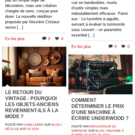
pas un simple objet de
cuir en bandoulière, munis
décoration, mais une création
d’outils simples mais
chargée de sens, conçue pour
redoutablement efficaces. Parmi
durer. La nouvelle réédition
eux : Le luxmètre à aiguille,
proposée par Vessière Cristaux
servant à évaluer la luminosité
ravive […]
sous couvert – un paramètre
essentiel […]
En lire plus
0
4
En lire plus
0
0
LE RETOUR DU
VINTAGE : POURQUOI
COMMENT
LES OBJETS ANCIENS
DÉTERMINER LE PRIX
REVIENNENT-ILS À LA
D’UNE MACHINE À
MODE ?
ÉCRIRE UNDERWOOD ?
POSTÉ PAR
CAMILLEBRO
SUR
BLOG
/
POSTÉ PAR
BROCANTEUR DU
DÉCO
LE
MAR
03
2025
DIMANCHE
SUR
BLOG
/
MACHINE À
ÉCRIRE
LE
AOÛT
29
2023