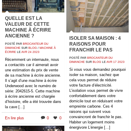
QUELLE EST LA
VALEUR DE CETTE
MACHINE À ÉCRIRE
ANCIENNE ?
ISOLER SA MAISON : 4
RAISONS POUR
POSTÉ PAR
BROCANTEUR DU
DIMANCHE
SUR
BLOG
/
MACHINE À
FRANCHIR LE PAS
ÉCRIRE
LE
AVR
24
2023
POSTÉ PAR
BROCANTEUR DU
Récemment un internaute, nous
DIMANCHE
SUR
BLOG
LE
AVR
17
2023
a contactés car il aimerait avoir
Si vous vous demandez pourquoi
une estimation du prix de vente
isoler sa maison, sachez que
de sa machine à écrire ancienne.
cela vous permet de réduire
Il s’agit d’une machine à écrire
votre facture d’électricité.
Underwood avec le numéro de
L’isolation vous permet de vivre
série: 2042615-5. Cette machine
confortablement dans votre
à écrire ancienne est chargée
domicile tout en réduisant votre
d’histoire, elle a été trouvée dans
empreinte carbone. Ces 4
la cave […]
raisons qui suivent vous
convaincront de franchir le pas.
En lire plus
0
0
Habiter un logement moins
énergivore L’énergie […]