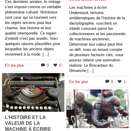
Ces dernières années, le vintage
s’est imposé comme un véritable
Les machines à écrire
phénomène culturel. Nombreux
Underwood, témoins
sont ceux qui se tournent vers
emblématiques de l’histoire de la
les objets anciens pour leur
dactylographie, suscitent un
charme, leur histoire et leur
intérêt croissant parmi les
qualité intemporelle. Ce regain
collectionneurs et les passionnés
d’intérêt n’est pas anodin. Voici
de machines anciennes.
quelques raisons plausibles pour
Déterminer leur valeur peut être
lesquelles les anciens objets
un défi, mais en tenant compte
reviennent à la mode. […]
de plusieurs facteurs clés, vous
pouvez obtenir une estimation
En lire plus
0
0
réaliste. Le Brocanteur du
Dimanche […]
En lire plus
0
1
L’HISTOIRE ET LA
VALEUR DE LA
MACHINE À ÉCRIRE