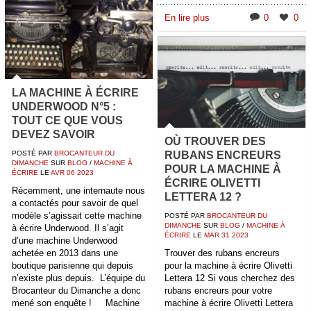
En lire plus
0
0
LA MACHINE À ÉCRIRE
UNDERWOOD N°5 :
TOUT CE QUE VOUS
DEVEZ SAVOIR
OÙ TROUVER DES
POSTÉ PAR
BROCANTEUR DU
RUBANS ENCREURS
DIMANCHE
SUR
BLOG
/
MACHINE À
POUR LA MACHINE À
ÉCRIRE
LE
AVR
06
2023
ÉCRIRE OLIVETTI
Récemment, une internaute nous
LETTERA 12 ?
a contactés pour savoir de quel
modèle s’agissait cette machine
POSTÉ PAR
BROCANTEUR DU
DIMANCHE
SUR
BLOG
/
MACHINE À
à écrire Underwood. Il s’agit
ÉCRIRE
LE
MAR
31
2023
d’une machine Underwood
achetée en 2013 dans une
Trouver des rubans encreurs
boutique parisienne qui depuis
pour la machine à écrire Olivetti
n’existe plus depuis. L’équipe du
Lettera 12 Si vous cherchez des
Brocanteur du Dimanche a donc
rubans encreurs pour votre
mené son enquête ! Machine
machine à écrire Olivetti Lettera