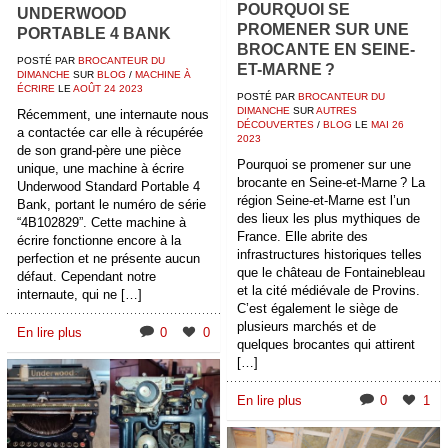
POURQUOI SE
UNDERWOOD
PROMENER SUR UNE
PORTABLE 4 BANK
BROCANTE EN SEINE-
POSTÉ PAR
BROCANTEUR DU
ET-MARNE ?
DIMANCHE
SUR
BLOG
/
MACHINE À
ÉCRIRE
LE
AOÛT
24
2023
POSTÉ PAR
BROCANTEUR DU
DIMANCHE
SUR
AUTRES
Récemment, une internaute nous
DÉCOUVERTES
/
BLOG
LE
MAI
26
a contactée car elle à récupérée
2023
de son grand-père une pièce
Pourquoi se promener sur une
unique, une machine à écrire
brocante en Seine-et-Marne ? La
Underwood Standard Portable 4
région Seine-et-Marne est l’un
Bank, portant le numéro de série
des lieux les plus mythiques de
“4B102829”. Cette machine à
France. Elle abrite des
écrire fonctionne encore à la
infrastructures historiques telles
perfection et ne présente aucun
que le château de Fontainebleau
défaut. Cependant notre
et la cité médiévale de Provins.
internaute, qui ne […]
C’est également le siège de
plusieurs marchés et de
En lire plus
0
0
quelques brocantes qui attirent
[…]
En lire plus
0
1