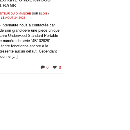
4 BANK
NTEUR DU DIMANCHE
SUR
BLOG
/
LE
AOÛT
24
2023
internaute nous a contactée car
 de son grand-père une pièce unique,
crire Underwood Standard Portable
le numéro de série “4B102829”.
écrire fonctionne encore à la
 présente aucun défaut. Cependant
 qui ne […]
0
0