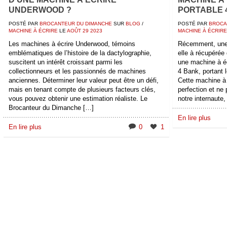
UNDERWOOD ?
PORTABLE 
POSTÉ PAR
BROCANTEUR DU DIMANCHE
SUR
BLOG
/
POSTÉ PAR
BROCA
MACHINE À ÉCRIRE
LE
AOÛT
29
2023
MACHINE À ÉCRIRE
Les machines à écrire Underwood, témoins
Récemment, une 
emblématiques de l’histoire de la dactylographie,
elle à récupérée
suscitent un intérêt croissant parmi les
une machine à é
collectionneurs et les passionnés de machines
4 Bank, portant 
anciennes. Déterminer leur valeur peut être un défi,
Cette machine à 
mais en tenant compte de plusieurs facteurs clés,
perfection et ne
vous pouvez obtenir une estimation réaliste. Le
notre internaute,
Brocanteur du Dimanche […]
En lire plus
En lire plus
0
1